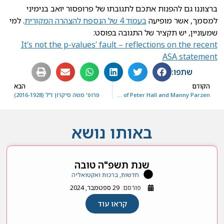
ברצוננו גם להפנות אתכם לתגובתו של פרופסור יואב בנימיני
למסמך, אשר מופיעה
בעמוד 4 של הנספח להצהרה המקורית
. למי
שמעוניין, יש תקציר של התגובה בפוסט:
It’s not the p-values’ fault – reflections on the recent
ASA statement
שתפו:
הקודם
הבא
In memoriam of Peter Hall and Manny Parzen
‏‏פרופ' משה סיקרון ז"ל (2016-1928)
באותו נושא
שנת תשפ"ה טובה
חדשות, ברכות ואקטואליה
פורסם:
29 ספטמבר, 2024
קראו עוד