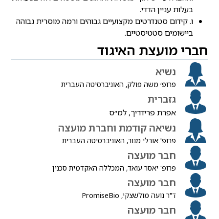
בעלות עניין הדדי.
ו. קידום סטנדרטים מקצועיים גבוהים ורמה מוסרית גבוהה
ביישומים סטטיסטיים.
חברי מועצת האיגוד
נשיא
פרופ׳ משה פולק, האוניברסיטה העברית
גזברית
אפרת פרידריך, למ״ס
נשיאה קודמת וחברת מועצה
פרופ' אורלי מנור, האוניברסיטה העברית
חבר מועצה
פרופ' יאסר עואד, המכללה האקדמית סכנין
חבר מועצה
ד"ר נועה מולשצקי, PromiseBio
חבר מועצה