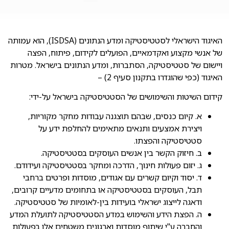
האיגוד הישראלי לסטטיסטיקה ומדע הנתונים (ISDSA), הוא עמותה
של אנשי מקצוע ואקדמאיים, הפועלים לקידום, פיתוח, הפצה
ויישום של סטטיסטיקה, הסתברות, ומדע הנתונים בישראל. מטרות
האיגוד (כפי שהוגדרו בתקנון סעיף 2) –
קידום השיטות והשימושים של הסטטיסטיקה בישראל על-ידי:
א. קיום כנסים, שבהם תוצגנה עבודות מחקר מקוריות,
ויצירת אמצעים ותנאים מתאימים להחלפת ידע על
סטטיסטיקה והפצתו.
ב. חיזוק הקשר בין אנשים העוסקים בסטטיסטיקה.
ג. יזום פעולות חינוך, הדרכה ומחקר בסטטיסטיקה ועידודם.
ד. יסוד וקיום קשרים עם אגודים, מוסדות ופרטים ברחבי
תבל, העוסקים בסטטיסטיקה או בתחומים מדעיים קרובים,
ודאגה לייצוג ישראלי בועידות בין-לאומיות של סטטיסטיקה.
ה. הפצת הידע והשימוש במדע הסטטיסטיקה לתועלת המדע
והחברה ע"י שיתוף מוסדות וארגונים משטחים אלו בפעולות