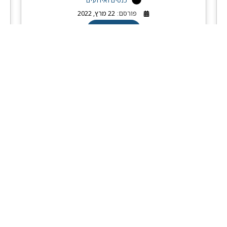
כנסים ואירועים
פורסם:
22 מרץ, 2022
קראו עוד
טען עוד
י לסטטיסטיקה ומדע הנתונים 2026 © כל הזכויות שמורות
|
הצהרת
face 2 face - בניית אתרים