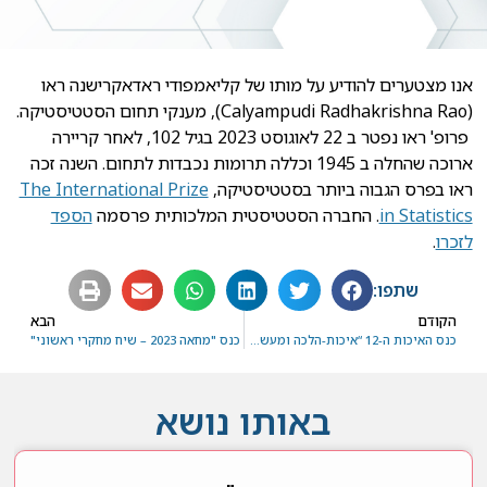
אנו מצטערים להודיע על מותו של קליאמפודי ראדאקרישנה ראו
(Calyampudi Radhakrishna Rao), מענקי תחום הסטטיסטיקה.
פרופ' ראו נפטר ב 22 לאוגוסט 2023 בגיל 102, לאחר קריירה
ארוכה שהחלה ב 1945 וכללה תרומות נכבדות לתחום. השנה זכה
ראו בפרס הגבוה ביותר בסטטיסטיקה,
The International Prize
in Statistics
. החברה הסטטיסטית המלכותית פרסמה
הספד
לזכרו
.
שתפו:
הקודם
הבא
כנס האיכות ה-12 “איכות-הלכה ומעשה” , 14 ביוני 2022
כנס "מחאה 2023 – שיח מחקרי ראשוני"
באותו נושא