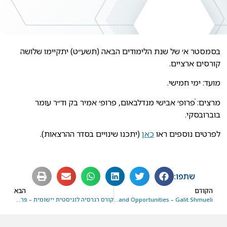
בסמסטר א׳ של שנת הלימודים הבאה (תשע״ט) יתקיימו שלושה
קורסים ארציים.
מועד: ימי חמישי.
מרצים: ֿפרופ׳ אבישי מנדלבאום, פרופ׳ אמיר בק וד״ר עומר
בוברובסקי.
לפרטים נוספים ראו
כאן
(יתכנו שינויים בסדר ההרצאות).
שתפו:
הקודם
הבא
Behavioral Big Data Research in Healthcare: Challenges and Opportunities – Galit Shmueli
קורס רגרסיה לוגיסטית יישומית – פרופ' סטנלי למשאו, ביו-סטטיסטיקאי מאוניברסיטת אוהיו סטייט בארה"ב 7 – 11 באוקטובר 2018