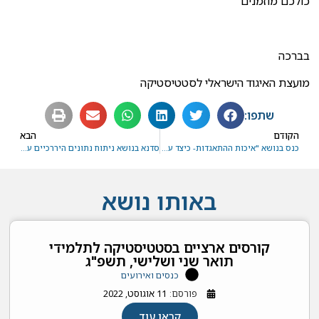
כולכם מוזמנים
בברכה
מועצת האיגוד הישראלי לסטטיסטיקה
שתפו:
הקודם
הבא
כנס בנושא "איכות ההתאגדות- כיצד עובדים מתאגדים, וארגונים משפרים ביצועים"
סדנא בנושא ניתוח נתונים היררכיים על ידי פרופ' דוד צוקר
באותו נושא
קורסים ארציים בסטטיסטיקה לתלמידי
תואר שני ושלישי, תשפ"ג
כנסים ואירועים
פורסם:
11 אוגוסט, 2022
קראו עוד