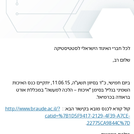
לכל חברי האיגוד הישראלי לסטטיסטיקה
שלום רב,
ביום חמישי, כ"ד בסיוון תשע"ה, 11.06.15, יתקיים כנס האיכות
השמיני בגליל בסימן "איכות – הלכה למעשה" במכללת אורט
בראודה בכרמיאל.
קול קורא לכנס מובא בקישור הבא: :
http://www.braude.ac.il/?
catid=%7B1D5F9417-2129-4F39-A7CE-
.
22775CA9844C%7D