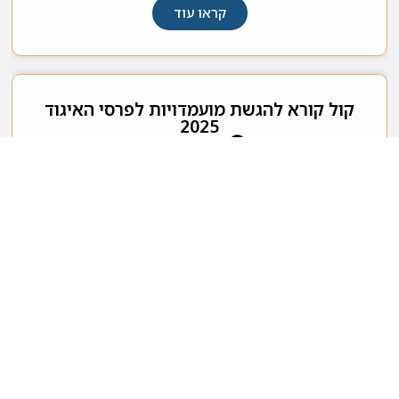
קראו עוד
קול קורא להגשת מועמדויות לפרסי האיגוד
2025
חדשות האיגוד
פורסם:
7 אפריל, 2025
קראו עוד
האיגוד הישראלי לסטטיסטיקה ומדע הנתונים 2026 © כל
הזכויות שמורות
|
הצהרת נגישות
face 2 face - בניית אתרים