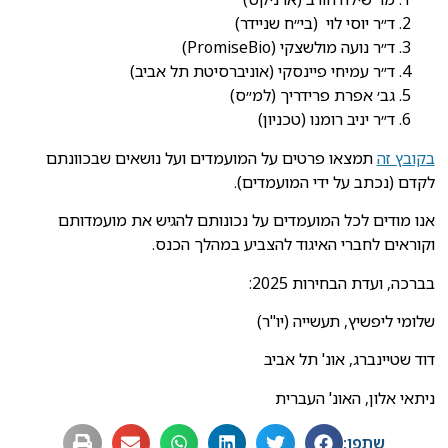
ד״ר יוסי לוי (בי״ח שניידר)
ד״ר נועה מולשצקי (PromiseBio)
ד״ר עמיחי פיינסקי (אוניברסיטת תל אביב)
גב׳ אפרת פרידריך (למ״ס)
ד״ר יניב רומנו (טכניון)
בקובץ זה
תמצאו פרטים על המועמדים ועל נושאים שבכוונתם
לקדם (נכתב על ידי המועמדים).
אנו מודים לכל המועמדים על נכונותם להגיש את מועמדותם
וקוראים לחברי האיגוד להצביע במהלך הכנס.
בברכה, ועדת הבחירות 2025:
שלומי ליפשיץ, תעשייה (יו"ר)
דוד שטיינברג, אונ' תל אביב
ניתאי אלון, האונ' העברית
שתפו: