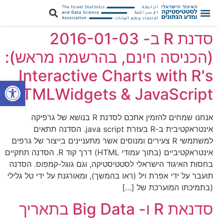
סדנת R ב- 2016-01-03
(הכניסה חינם, בהרשמה מראש):
Interactive Charts with R's
פתח סרגל
HTMLWidgets & JavaScript
אנחנו שמחים להזמין אתכם לסדנת R בנושא של גרפיקה
אינטראקטיבית ב-R בעזרת java script. הסדנה תתאים
למשתמשי R צעירים ומנוסים אשר מתעניינים בייצור של גרפים
אינטראקטיביים (בתוך עמודי HTML) דרך קוד R. הסדנה תתקיים
בחסות האיגוד הישראלי לסטטיסטיקה, וגם גוגל-קמפוס. הסדנה
תועבר על ידי אפרת ויל (ראו בהמשך), ומאורגנת על ידי טל גלילי
(בתמיכתו המוערכת של […]
סדנאת R ו- Big Data בתאריך