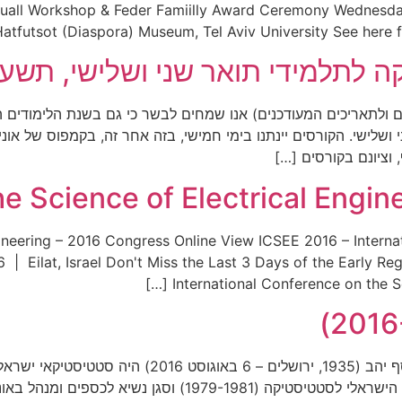
ll Workshop & Feder Famiilly Award Ceremony Wednesday,
atfutsot (Diaspora) Museum, Tel Aviv University See here 
 לתלמידי תואר שני ושלישי, תשע”
201. אנא שימו לב לפרטים ולתאריכים המעודכנים) אנו שמחים לבשר כי גם בשנת ה
לישי. הקורסים יינתנו בימי חמישי, בזה אחר זה, בקמפוס של אונ
וציונם בקורסים […]
he Science of Electrical Engi
gineering – 2016 Congress Online View ICSEE 2016 – Internat
 Eilat, Israel Don't Miss the Last 3 Days of the Early Reg
International Conference on the Sci
לצערנו, ב6.8.2016, נפטר פרופ' יוסף יהב. פרופ' יוסף 