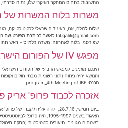
החשובות בתחום המחקר העיקרי שלו, נתוח סדרתי, 
משרות בלוח המשרות של האיגוד
שלום לכולם, אנו, באיגוד הישראלי לסטטיסטיקה, מנ
tal.galili@gmail.com כאשר בכו
שפורסמו בלוח לאחרונה: משרה בלמ"ס – ראש תחום 
מפגש IV של הפורום הישראלי לביוסטטיסטיקה 27.11.16 בירושלים
הכנס: program_4th Meeting of IBF
אזכרה לכבוד פרופ' אריק פרץ ז"ל
האיגוד בשנים 1995-1997, הי
בשטחים מגוונים: תיאוריה סטטיסטית (הסקה סימולט