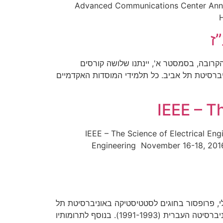
Advanced Communications Center Annua
H
ז
לימודים הקרובה, בסמסטר א', יינתנו שלושה קורסים
יברסיטת תל אביב. כל תלמידי המוסדות האקדמיים
IEEE – T
IEEE – The Science of Electrical En
Engineering November 16-18, 2016 |
יהב (1935, ירושלים – 6 באוגוסט 2016) היה סטטיסטיקאי ישראלי, פרופסור בחוגים לסטטיסטיקה באוניברסיטת תל
אביב ובאוניברסיטה העברית בירושלים, נשיא האיגוד הישראלי לסטטיסטיקה (1979-1981) וסגן נשיא לכספים ומנהל באוניברסיטה העברית (1991-1993). בנוסף לתרומותיו