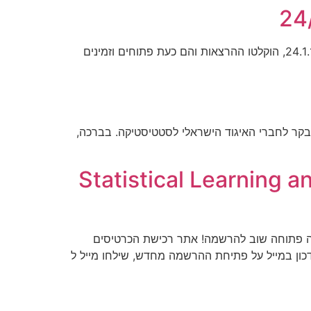
במסגרת יום העיון "אמצעים מתוקשבים בהוראת הסטטיסטיקה", שהתקיים בקמפוס האוניברסיטה הפתוחה ברעננה ב 24.1.16, הוקלטו ההרצאות והם כעת פתוחים וזמינים
בקר לחברי האיגוד הישראלי לסטטיסטיקה. בברכה,
Statistical Learning and
פר הנרשמים הרב, מיקום הסדנה הועבר לנפתלי 201. עידכון (2016-05-18) – ההרשמה פתוחה שוב להרשמה! אתר רכישת הכרטיסים
כון במייל על פתיחת ההרשמה מחדש, שילחו מייל ל