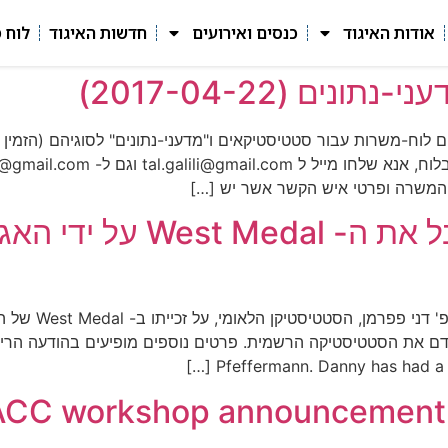
אודות האיגוד
כנסים ואירועים
חדשות האיגוד
לוח 
ם (2017-04-22)
ם לוח-משרות עבור סטטיסטיקאים ו"מדעני-נתונים" לסוגיהם (הזמין
 המשרה ופרטי איש הקשר אשר יש […]
פרופ' דני פפרמן נבחר לקבל א
האיגוד הישראלי 
Pfeffermann. Danny has had a lon
ACC workshop announcement 