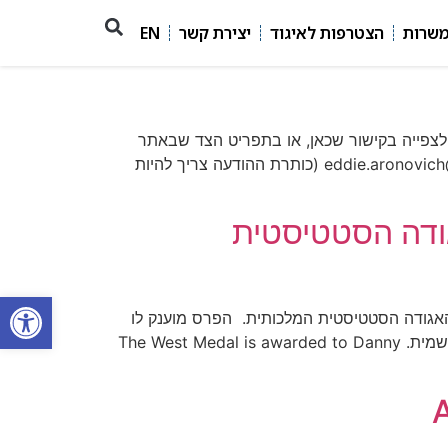
משרות
הצטרפות לאיגוד
יצירת קשר
EN
 לצפייה בקישור שכאן, או בתפריט הצד שבאתר
האיגוד). אם ברצונכם לפרסם (ללא תשלום) מודעה בלוח, אנא שלחו מייל ל tal.galili@gmail.com וגם ל- eddie.aronovich@gmail.com (כותרת ההודעה צריך להיות
ת ה- West Medal על ידי האגודה הסטטיסטית
פתח סרגל
לסטטיסטיקה מברך את חברינו פרופ' דני פפרמן, הסטטיסטיקן הלאומי, על זכייתו ב- West Medal של האגודה הסטטיסטית המלכותית. הפרס מוענק לו
על תרומותיו החשובות בתחום הדגימה ובפעילותו לקדם את הסטטיסטיקה הרשמית. פרטים נוספים מופיעים בהודעה הרישמית. The West Medal is awarded to Danny