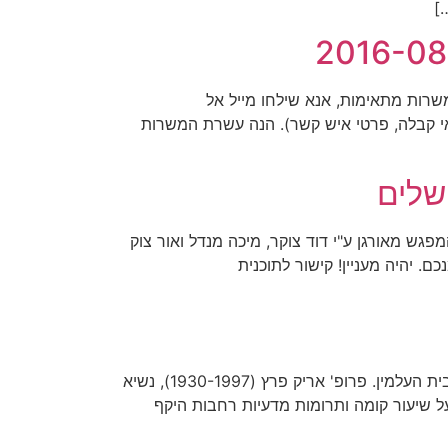
]
שרות מתאימות, אנא שילחו מייל אל
ד, תנאי קבלה, פרטי איש קשר). הנה עשרת המשרות
זמנים למפגש הרביעי של הפורום הישראלי לביוסטטיסטיקה שייערך בבית מאירסדוף בירושלים ביום א' 27.11. המפגש מאורגן ע"י דוד צוקר, מיכה מנדל ואור צוק
וני רשומות מבתי חולים וקופות חולים (מצורפת תוכנית פרלימינרית). שריינו את התאריך 27.11 ביומנכם. יהיה מעניין! קישור לתוכנית
ביום חמישי, 28.7.16, תהיה עליה לקברו של פרופ' אריק פרץ ז"ל בבית העלמין סנהדריה בשעה 17:00, נפגשים ברחבת בית העלמין. פרופ' אריק פרץ (1930-1997), נשיא
חוקר בעל שיעור קומה ותרומות מדעיות רחבות היקף