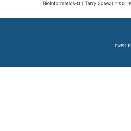
ביום ה', 25.5.2017, באוניברסיטת בן גוריון בנגב. אנא שריינו את התאריך ביומנכם. בתכנית : הרצאת מליאה של פרופ' טרי ספיד (Terry Speed ) מ-Bioinformatics
 נגישות