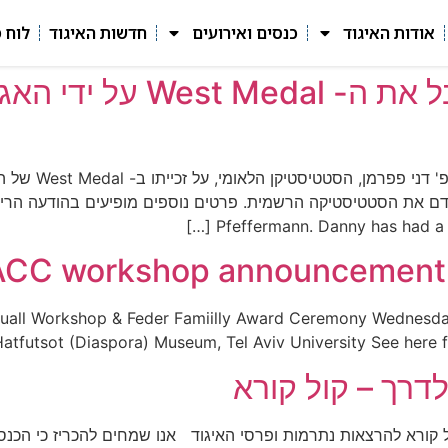
אודות האיגוד
כנסים ואירועים
חדשות האיגוד
לוח 
פרופ' דני פפרמן נבחר לקבל א
האיגוד הישראלי 
Pfeffermann. Danny has had a lon
ACC workshop announcement 
ll Workshop & Feder Famiilly Award Ceremony Wednesday,
atfutsot (Diaspora) Museum, Tel Aviv University See here 
ראלי לסטטיסטיקה 2017 הכרזה וקול קורא להרצאות נתרמות ופרסי האיגוד אנו שמחים ל