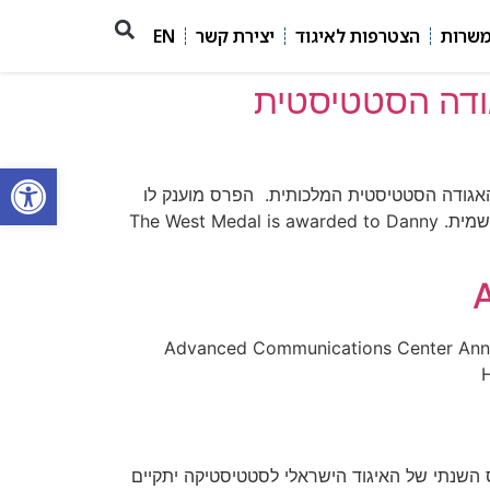
משרות
הצטרפות לאיגוד
יצירת קשר
EN
ת ה- West Medal על ידי האגודה הסטטיסטית
פתח סרגל
לסטטיסטיקה מברך את חברינו פרופ' דני פפרמן, הסטטיסטיקן הלאומי, על זכייתו ב- West Medal של האגודה הסטטיסטית המלכותית. הפרס מוענק לו
על תרומותיו החשובות בתחום הדגימה ובפעילותו לקדם את הסטטיסטיקה הרשמית. פרטים נוספים מופיעים בהודעה הרישמית. The West Medal is awarded to Danny
Advanced Communications Center Annua
H
הכריז כי הכנס השנתי של האיגוד הישראלי לסטטיסטיקה יתקיים