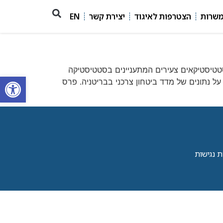
משרות
הצטרפות לאיגוד
יצירת קשר
EN
סקית ותעשייתית (ENBIS) בשיתוף עם JMP, מזמינים סטודנטים וסטטיסטיקאים צעירים המתעניינים בסטטיסטיקה
פתח סרגל
מי שמתעניין בהפיכת נתונים לידע, להשתתף באתגר סטטיסטי. האתגר של ENBIS 2014 מבוסס על נתונים של מדד ביטחון צרכני בבריטניה. פרס
 נגישות