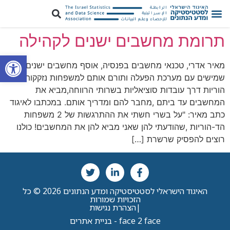
תרומת מחשבים ישנים לקהילה
פתח סרגל
מאיר אדרי, טכנאי מחשבים בפנסיה, אוסף מחשבים ישנים אך
שמישים עם מערכת הפעלה ותורם אותם למשפחות נזקקות וחד
הוריות דרך עובדות סוציאליות בשרותי הרווחה,מביא את
המחשבים עד ביתם ,מחבר להם ומדריך אותם. במכתבו לאיגוד
כתב מאיר: "על בשרי חשתי את ההתרגשות של 2 משפחות
הד-הוריות ,שהודעתי להן שאני מביא להן את המחשבים! כולנו
רוצים להפסיק שרשרת […]
האיגוד הישראלי לסטטיסטיקה ומדע הנתונים 2026 © כל
הזכויות שמורות
|
הצהרת נגישות
face 2 face - בניית אתרים