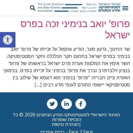
פרופ' יואב בנימיני זכה בפרס
פתח סרגל
ישראל
שר החינוך, גדעון סער, הודיע אתמול על זכייתו של פרופ' יואב
בנימיני בפרס ישראל בתחום חקר הכלכלה וחקר הסטטיסטיקה.
השר אימץ את המלצות וועדת פרס ישראל בראשותו של פרופ'
בנציון זילברפרב וברך את פרופ' בנימיני על זכייתו בפרס. בנימוקי
הוועדה ציינו חבריה: "פרופ' בנימיני הוא דוגמא של שילוב בין
סטטיסטיקאי יישומי התורם לענפי מדע רבים […]
האיגוד הישראלי לסטטיסטיקה ומדע הנתונים 2026 © כל
הזכויות שמורות
|
הצהרת נגישות
face 2 face - בניית אתרים