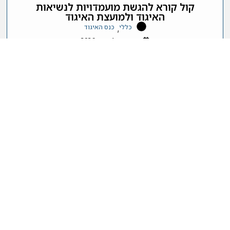
קול קורא להגשת מועמדויות לנשיאות
האיגוד ולמועצת האיגוד
כללי
כנס האיגוד
,
פורסם:
4 מאי, 2026
קראו עוד
קורסים ארציים בסטטיסטיקה לתלמידי
תואר שני ושלישי – תשפ"ד
כללי
פורסם:
14 דצמבר, 2023
קראו עוד
ובינר הנדסת ביצועים ותיאום דיגיטלי,
אוניברסיטת קמברידג'