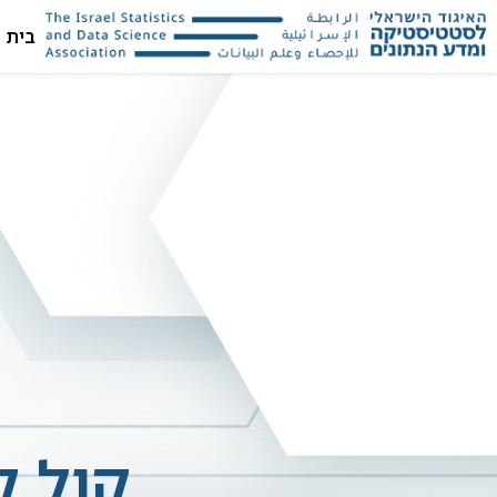
בית
קול ק