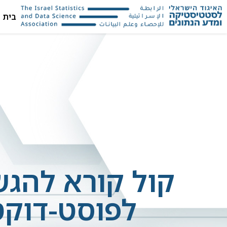
בית
קול קורא להג
לפוסט-דוקט