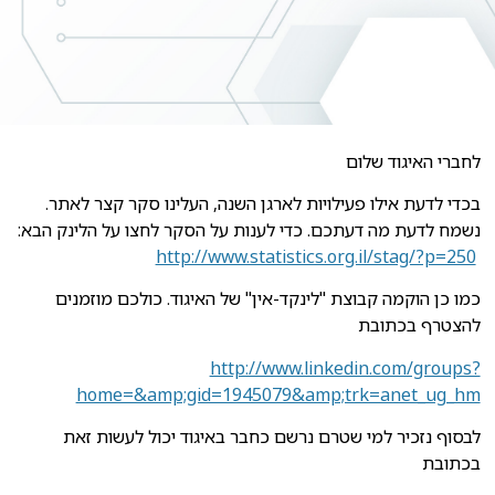
לחברי האיגוד שלום
בכדי לדעת אילו פעילויות לארגן השנה, העלינו סקר קצר לאתר.
נשמח לדעת מה דעתכם. כדי לענות על הסקר לחצו על הלינק הבא:
http://www.statistics.org.il/stag/?p=250
כמו כן הוקמה קבוצת "לינקד-אין" של האיגוד. כולכם מוזמנים
להצטרף בכתובת
http://www.linkedin.com/groups?
home=&amp;gid=1945079&amp;trk=anet_ug_hm
לבסוף נזכיר למי שטרם נרשם כחבר באיגוד יכול לעשות זאת
בכתובת