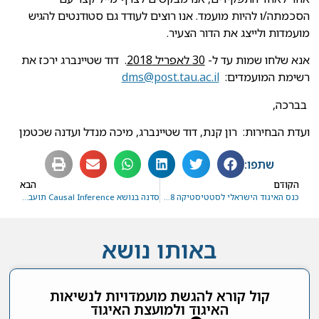
הסכמתה/ו להיות מועמד. אנו רוצים לעודד גם סטודנטים להגיש
מועמדות ולייצג את הדור הצעיר.
אנא שלחו שמות עד ל-
30 לאפריל 2018
. דוד שטיינברג ירכז את
רשימת המועמדים:
dms@post.tau.ac.il
בברכה,
ועדת הבחירות: רון קנת, דוד שטיינברג, מיכה מנדל ועדנה שכטמן
שתפו:
הקודם
הבא
כנס האיגוד הישראלי לסטטיסטיקה 2018 – הכרזה וקול קורא לפוסטרים
סדנה בנושא Causal Inference תועבר על ידי פרופ' דונלד רובין מאוניברסיטת Harvard
באותו נושא
קול קורא להגשת מועמדויות לנשיאות
האיגוד ולמועצת האיגוד