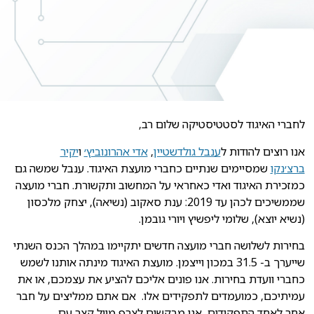
לחברי האיגוד לסטטיסטיקה שלום רב,
אנו רוצים להודות ל
ענבל גולדשטיין
,
אדי אהרונוביץ׳
ו
יקיר
ברצ׳נקו
שמסיימים שנתיים כחברי מועצת האיגוד. ענבל שמשה גם
כמזכירת האיגוד ואדי כאחראי על המחשוב ותקשורת. חברי מועצה
שממשיכים לכהן עד 2019: ענת סאקוב (נשיאה), יצחק מלכסון
(נשיא יוצא), שלומי ליפשיץ ויורי גובמן.
בחירות לשלושה חברי מועצה חדשים יתקיימו במהלך הכנס השנתי
שייערך ב- 31.5 במכון וייצמן. מועצת האיגוד מינתה אותנו לשמש
כחברי וועדת בחירות. אנו פונים אליכם להציע את עצמכם, או את
עמיתיכם, כמועמדים לתפקידים אלו. אם אתם ממליצים על חבר
אחר לאחד התפקידים, אנו מבקשים לצרף מייל קצר עם