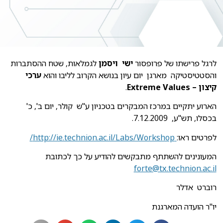
לרגל פרישתו של פרופסור
ישי ויסמן
לגמלאות, שטח ההסתברות
והסטטיסטיקה מארגן יום עיון בנושא הקרוב לליבו והוא
ערכי
קיצון –
Extreme Values
.
הארוע יתקיים במרכז המבקרים בטכניון ע"ש קולר, יום ב', כ'
בכסלו, תש"ע, 7.12.2009.
לפרטים ראו:
http://ie.technion.ac.il/Labs/Workshop/
המעונינים להשתתף מתבקשים להודיע על כך לכתובת
forte@tx.technion.ac.il
רוברט אדלר
יו"ר הועדה המארגנת