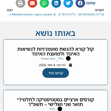
שתפו:
הקודם
הבא
קריירה בסטטיסטיקה – גליון מיוחד של AMSTAT NEWS
Medstat III (statistical cooperation in the Mediterranean region, phase 3)
באותו נושא
קול קורא להגשת מועמדויות לנשיאות
האיגוד ולמועצת האיגוד
כללי
כנס האיגוד
,
פורסם:
4 מאי, 2026
קראו עוד
קורסים ארציים בסטטיסטיקה לתלמידי
תואר שני ושלישי – תשפ"ד
כללי