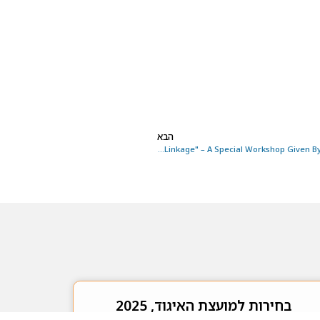
הבא
"Privacy Protection and Record Linkage" – A Special Workshop Given By Professor Stephen Fienberg (May 29th)
בחירות למועצת האיגוד, 2025
חדשות האיגוד