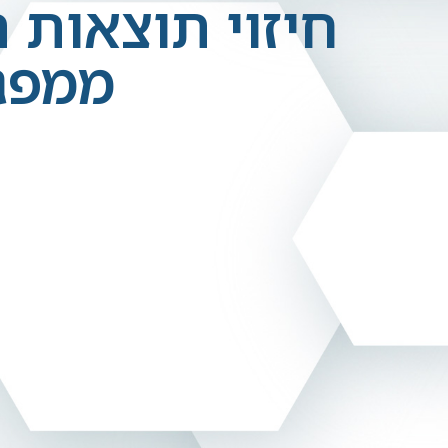
ממפגש