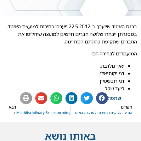
בכנס האיגוד שייערך ב-22.5.2012 ייערכו בחירות למועצת האיגוד,
במסגרתן ייבחרו שלושה חברים חדשים למועצה שיחליפו את
החברים שתקופת כהונתם הסתיימה.
המועמדים לבחירה הם:
יאיר גולדברג
דני יקותיאלי
דני רוטשטיין
ליעד שקל
שתפו:
הקודם
הבא
הודעה על קיום בחירות למועצת האיגוד
QbD in Stem Cell Transplantation – A Half Day Conference for Multidisciplinary Brainstorming
באותו נושא