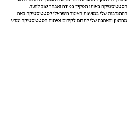
הסטטיסטיקה באותו תפקיד במידה ואבחר שוב לוועד.
ההתנדבות שלי במועצת האיגוד הישראלי לסטטיסטיקה באה
מהרצון והאהבה שלי לתרום לקידום ופיתוח הסטטיסטיקה ומדע
הנתונים הארץ.
שתפו:
הקודם
הבא
קול קורא להצעת מועמדים למועצה, לנשיאות ולוועדת הביקורת
קורסים ארציים במדעי הנתונים לתלמידי תואר שני ושלישי
באותו נושא
בחירות למוסדות האיגוד 2026
חדשות האיגוד
פורסם:
31 מאי, 2026
קראו עוד