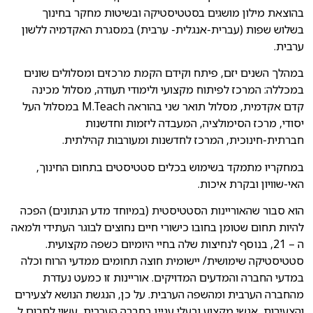
בהוצאת מילון מושגים בסטטיסטיקה ובשיטות מחקר בחינוך
בשלוש שפות (עברית-אנגלית- ערבית) במסגרת האקדמיה ללשון
ערבית.
במהלך השנים יזם, פיתח וקידם הקמת מרכזים ומסלולים שונים
במכללה: המרכז לפיתוח מקצועי ולימודי תעודה, מסלול מכינה
קדם אקדמית, מסלול תואר שני בהוראה M.Teach במסלול העל
יסודי, מרכז הסימולציה, המעבדה ליזמות וחדשנות
חברתית-חינוכית, המרכז לחדשנות ומעורבות קהילתית.
במחקריו מתמקד בשימוש בכלים סטטיסטים בתחום החינוך,
האי-שוויון ובקרת איכות.
הוא סבור שהאוריינות הסטטיסטית (במיוחד מדע הנתונים) הפכה
להיות תחום שטומן בחובו כישורי חיים נחוצים לבוגר העתידי ולמאה
ה – 21, בנוסף לנחיצות שלה בחיי היומיום כשפה מקצועית.
סטטיסטיקה שימושית/ יישומית חוצה תחומים ממדעי הרוח וכלה
במדעי החברה והמדעים המדויקים. אוריינות זו כמעט נעדרת
מהחברה הערבית ומהשפה הערבית. על כן, הנגשת הנושא לצעירים
והצעירות, אנשי מקצוע ובעלי עניין בחברה הערבית, עשוי לתרום ל