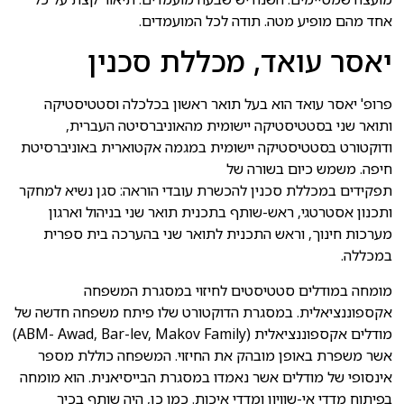
אחד מהם מופיע מטה. תודה לכל המועמדים.
יאסר עואד, מכללת סכנין
פרופ' יאסר עואד הוא בעל תואר ראשון בכלכלה וסטטיסטיקה
ותואר שני בסטטיסטיקה יישומית מהאוניברסיטה העברית,
ודוקטורט בסטטיסטיקה יישומית במגמה אקטוארית באוניברסיטת
חיפה. משמש כיום בשורה של
תפקידים במכללת סכנין להכשרת עובדי הוראה: סגן נשיא למחקר
ותכנון אסטרטגי, ראש-שותף בתכנית תואר שני בניהול וארגון
מערכות חינוך, וראש התכנית לתואר שני בהערכה בית ספרית
במכללה.
מומחה במודלים סטטיסטים לחיזוי במסגרת המשפחה
אקספוננציאלית. במסגרת הדוקטורט שלו פיתח משפחה חדשה של
מודלים אקספוננציאלית (ABM- Awad, Bar-lev, Makov Family)
אשר משפרת באופן מובהק את החיזוי. המשפחה כוללת מספר
אינסופי של מודלים אשר נאמדו במסגרת הבייסיאנית. הוא מומחה
בפיתוח מדדי אי-שוויון ומדדי איכות. כמו כן, היה שותף בכיר