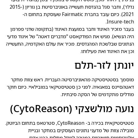
נדלר), וחבר סגל בהנדסת תעשייה באוניברסיטת בן גוריון (2015-
2021). כיום עובד בחברת Fairmatic שעוסקת בתחום ה-
Insure-tech.
בעבר מזכיר האיגוד וחבר במועצת האיגוד (בתקופה שדני פפרמן
היה הנשיא). מגיש את הפודקאסט "מדברים דאטה" של איגוד מדעי
הנתונים שבלשכת המהנדסים. מכיר את עולם האקדמיה, התעשייה
וכן את האיגוד ואת פעילותו.
יונתן לזר-תלם
מוסמך בסטטיסטיקה מהאוניברסיטה העברית. ראש צוות מחקר
דאטהסיינס בפאגאיה. לפני כן סטטיסטיקאי במובילאיי. כיום חוקר
מודלים מתקדמים של הסקה סיבתית.
נועה מולשצקי (CytoReason)
סטטיסטיקאית בכירה ב- CytoReason, סטרטאפ בתחום הביוטק.
מובילה צוות של מדעני נתונים העוסקים במחקר ובניית
אלגוריתמים חישוביים במטרה למדל מחלות בבני אדם.