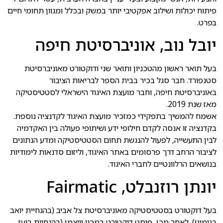
פיתוח יכולות ושילוב אפקטיבי יותר במשק ובכלל ומגוון תחומי חיים
בפרט.
יובל נוב, אוניברסיטת חיפה
בעל תואר ראשון מהטכניון ותואר שני ודוקטורט מאוניברסיטת
סטנפורד. חבר סגל בכיר בבית הספר לבריאות הציבור
באוניברסיטת חיפה, וחבר מועצת האיגוד הישראלי לסטטיסטיקה
מאז שנת 2019.
אשמח להמשיך בתפקידי כמזכיר מועצת האיגוד לקדנציה נוספת.
בקדנציה זו אנסה לקדם חילופי ידע ושיתופי פעולה בין האקדמיה
לבין התעשייה, לפעול להנגשת תחום הסטטיסטיקה ומדע הנתונים
לציבור הרחב דרך פרסומים באתר האיגוד, וליזום סדנאות לימודיות
בנושאים הרלוונטיים לחברי האיגוד.
יונתן רוזנבלט, Fairmatic
בעל דוקטורט בסטטיסטיקה מאוניברסיטת צל אביב (בהנחיית יואב
בנימיני). לאחר מכן, פוסט דוקטורט במכון וייצמן (בהנחיית בועז