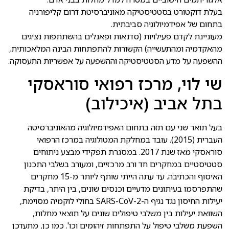
בעלת דוקטורט בסטטיסטיקה מאוניברסיטת דרום קליפורניה
בתחום של אפידמיולוגיה סביבתית.
מעוניינת לקדם פעילויות (סדנאות ופאנלים בהשתתפות נציגים
מהאקדמיה ומהתעשייה) הקשורות להתפתחות הבינה המלאכותית,
ההשפעה על מדע הסטטיסטיקה וההשפעה על אפשריות התעסוקה.
שי לוי, מרכז רפואי סוראסקי
בתל אביב (איכילוב)
בעל תואר שני עם תזה בתחום האפידמיולוגיה מהאוניברסיטה
העברית (2015). עובד במחלקת המטולוגיה במרכז הרפואי
סוראסקי מאז שנת 2017. במסגרת תפקידי מבצע ניתוחים
סטטיסטיים במחקרים חד ורב מרכזיים, ומעורב בשלבי התכנון
האיסוף והכתיבה. עד עתה הייתי שותף ליותר מ-15 מחקרים
שהתפרסמו בעיתונים מדעיים וכנסים שונים, בין היתר, בדיקת
יעילות החיסון נגד נגיף ה-SARS-CoV-2 בחולי לוקמיה מסוימת,
השוואת יעילות בין משלבי טיפולים שונים על תוצאי מחלות,
השפעת משלבי טיפול על התפתחות זיהומים וכו'. כמו כן, מתעדכן