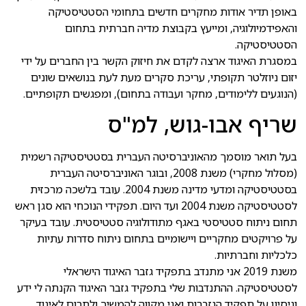
באופן תדיר אודות מחקרים חדשים בתחומי הסטטיסטיקה
והאפידמיולוגיה, ומייעץ בקבוצת מדיה חברתית בתחום
הסטטיסטיקה.
במסגרת האיגוד ארצה לקדם את חיזוק הקשר בין החברים על ידי
יזום ניוזלטר תקופתי, עריכת סקרים מעת לעת בנושאים שונים
(הנוגעים ללימודים, מחקר ועבודה בתחום), ומפגשים תקופתיים.
שריף אבו-גוש, למ"ס
בעל תואר מוסמך מהאוניברסיטה העברית בסטטיסטיקה רשמית
(מסלול מחקרי) משנת 2008, ובוגר האוניברסיטה העברית
בסטטיסטיקה ומדעי מדינה משנת 2004. עובד בלשכה מרכזית
לסטטיסטיקה משנת 2004 ועד היום. תפקידי הנוכחי הוא סגן ראש
תחום ניתוח סטטיסטי באגף מתודולוגיה סטטיסטית. עובד בעיקר
על פרויקטים מחקריים ויישומיים בתחום ניתוח סדרות עתיות
כלכליות וחברתיות.
משנת 2019 אני מתנדב בתפקיד גזבר האיגוד הישראלי
לסטטיסטיקה. ההתנדבות שלי בתפקיד גזבר האיגוד הקנתה לי ידע
וניסיון על תפקיד הגזברות ואני מקווה להמשיך ולתרום לאיגוד