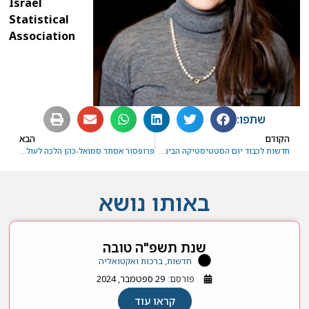
Israel
Statistical
Association
שתפו:
הקודם
הבא
חדשות לכבוד יום הסטטיסטיקה הבינלאומי
פרופסור אסתר סמואל-כהן הלכה לעולמה
באותו נושא
שנת תשפ"ה טובה
חדשות, ברכות ואקטואליה
פורסם:
29 ספטמבר, 2024
קראו עוד