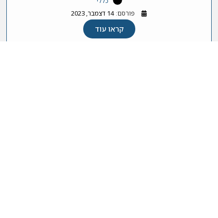
כללי
פורסם:
14 דצמבר, 2023
קראו עוד
ובינר הנדסת ביצועים ותיאום דיגיטלי,
אוניברסיטת קמברידג'
כללי
פורסם:
30 נובמבר, 2023
קראו עוד
האיגוד הישראלי לסטטיסטיקה ומדע הנתונים 2026 © כל
הזכויות שמורות